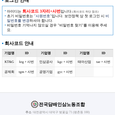
로그인 안내
회사코드 3자리+사번
아이디는
입니다.
(회사코드 하단 참조)
초기 비밀번호는
"사원번호"
입니다. 보안정책 상 첫 로그인 시
비
밀번호를 변경
하셔야 합니다.
비밀번호 기억나지 않으실 경우 "비밀번호 찾기"를 이용해 주세
요.
회사코드 안내
기업명
ID
기업명
ID
기업명
ID
KT&G
ktg + 사번
인삼공사
kgc + 사번
태아산업
tae + 사번
공제회
tgm + 사번
공영기업
gyc + 사번
전국담배인삼노동조합
주소
대전광역시 대덕구 벚꽃길 71 (평촌동 100)